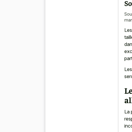
So
Sou
mani
Les
tai
dan
exc
par
Les
ser
Le
a
La 
res
inc