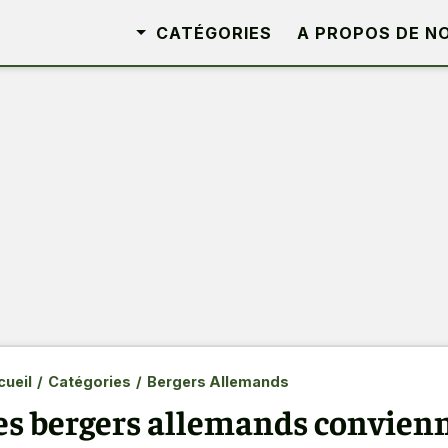
CATÉGORIES
A PROPOS DE N
ueil
/
Catégories
/
Bergers Allemands
es bergers allemands convienn