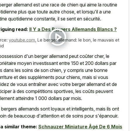
berger allemand est une race de chien qui aime la routine
tidienne plus que toute autre chose, et lorsqu'il a une
tine quotidienne constante, il se sent en sécurité.
riguing read:
Il Y a Des Bergers Allemands Blancs ?
rce:
youtube.com
,
Le berger allemand: le bon, le mauvais et
aid
possession d'un berger allemand peut coûter cher, le
priétaire moyen investissant entre 150 et 200 dollars par
s dans les soins de son chien, y compris une bonne
rriture et des suppléments pour chiens, mais si vous
idez de vous entraîner avec votre berger allemand et de
ticiper à des compétitions sportives, les coûts peuvent
ilement atteindre 1 000 dollars par mois.
 bergers allemands sont loyaux et intelligents, mais ils ont
oin de beaucoup d'attention et de soins pour s'épanouir.
a similar theme:
Schnauzer Miniature Âgé De 6 Mois