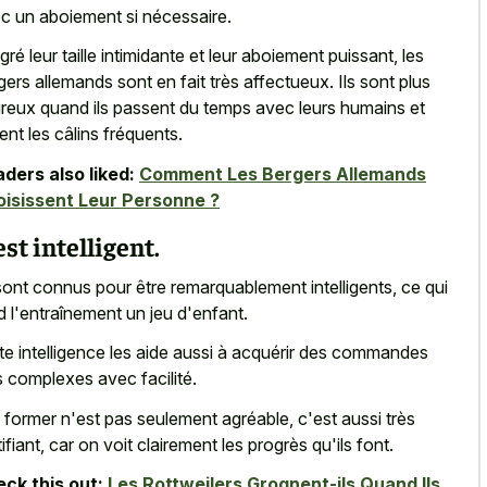
c un aboiement si nécessaire.
gré leur
taille intimidante et leur aboiement puissant
, les
gers allemands sont en fait très affectueux. Ils sont plus
reux quand ils passent du temps avec leurs humains et
ent les câlins fréquents.
ders also liked:
Comment Les Bergers Allemands
isissent Leur Personne ?
 est intelligent.
 sont connus pour être remarquablement intelligents, ce qui
d l'entraînement un jeu d'enfant.
te intelligence les aide aussi à acquérir des commandes
s complexes avec facilité.
 former n'est pas seulement agréable, c'est aussi très
tifiant, car on voit clairement les progrès qu'ils font.
ck this out:
Les Rottweilers Grognent-ils Quand Ils