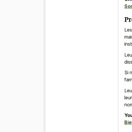
So
Pr
Le
mai
ins
Leu
dis
Si 
fam
Leu
leu
nom
You
Bi