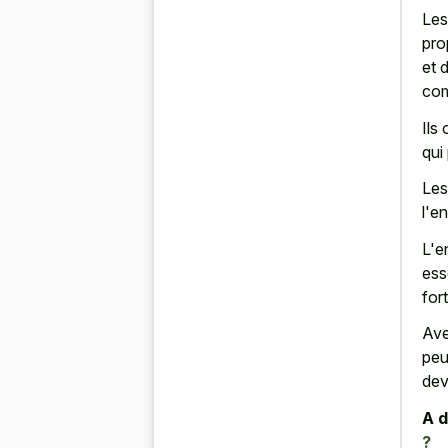
Les
pro
et 
com
Ils
qui
Les
l'e
L'e
ess
for
Ave
peu
dev
A d
?