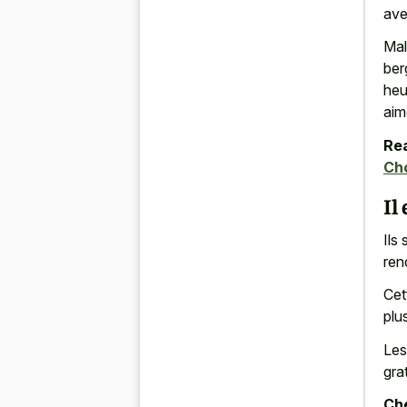
ave
Mal
ber
heu
aim
Rea
Cho
Il
Ils
ren
Cet
plu
Les
gra
Che