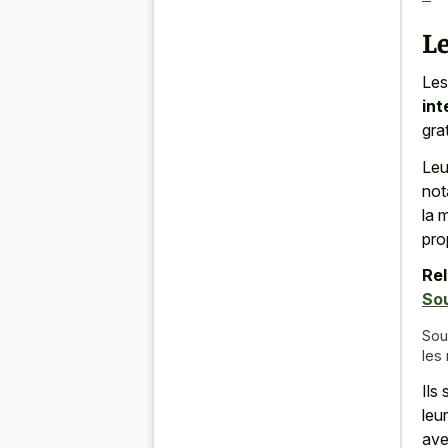
L
Le
int
grat
Leu
not
la 
pro
Rel
Sou
Sou
les
Ils
leu
ave