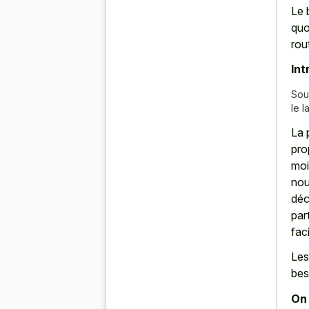
Le 
quo
rou
Int
Sou
le l
La 
pro
moi
nou
déc
par
fac
Les
bes
On 