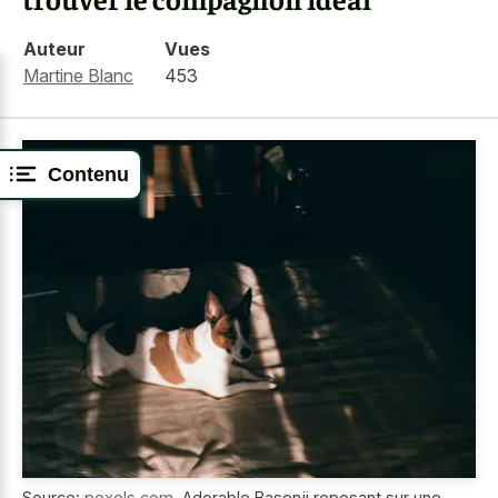
Auteur
Vues
Martine Blanc
453
Contenu
Source:
pexels.com
,
Adorable Basenji reposant sur une