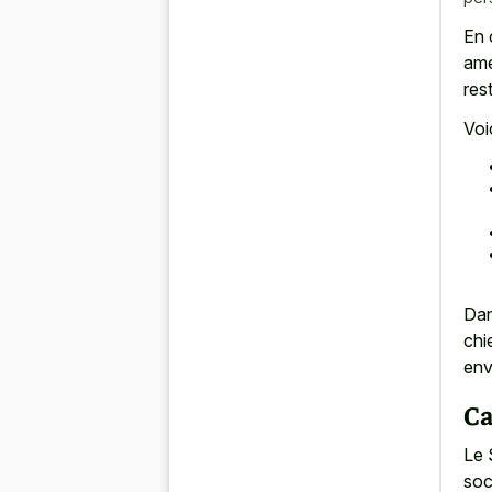
En 
amé
res
Voi
Dan
chi
env
Ca
Le 
soci