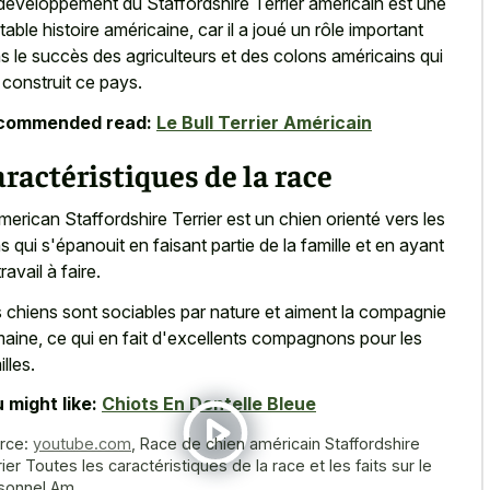
développement du Staffordshire Terrier américain est une
itable histoire américaine, car il a joué un rôle important
s le succès des agriculteurs et des colons américains qui
 construit ce pays.
commended read:
Le Bull Terrier Américain
ractéristiques de la race
merican Staffordshire Terrier est un chien orienté vers les
s qui s'épanouit en faisant partie de la famille et en ayant
ravail à faire.
 chiens sont sociables par nature et aiment la compagnie
aine, ce qui en fait d'excellents compagnons pour les
lles.
 might like:
Chiots En Dentelle Bleue
rce:
youtube.com
,
Race de chien américain Staffordshire
ier Toutes les caractéristiques de la race et les faits sur le
sonnel Am