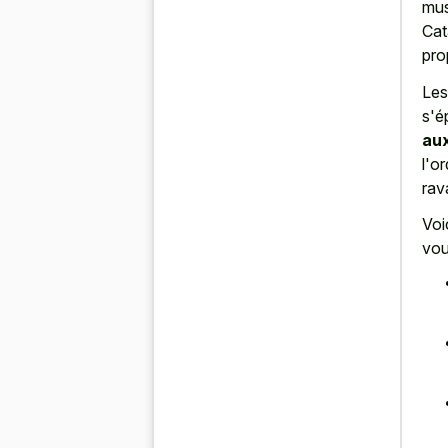
mus
Cat
pro
Les
s'é
aux
l'o
rav
Voi
vou