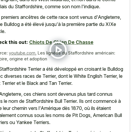
lais du Staffordshire, comme son nom l'indique.
 premiers ancêtres de cette race sont venus d'Angleterre,
le Bulldog a été élevé jusqu'à la première partie du XIXe
le.
ck this out:
Chiots De Chien De Chasse
rce:
youtube.com
,
Les lignées du Staffordshire américain:
oire, origine et adoption
Staffordshire Terrier a été développé en croisant le Bulldog
c diverses races de Terrier, dont le White English Terrier, le
 Terrier et le Black and Tan Terrier.
Angleterre, ces chiens sont devenus plus tard connus
s le nom de Staffordshire Bull Terrier. Ils ont commencé à
re leur chemin vers l'Amérique dès 1870, où ils étaient
tialement connus sous les noms de Pit Dogs, American Bull
riers ou Yankee Terriers.