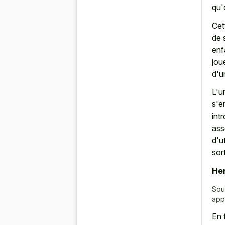
qu'
Cet
de 
enf
jou
d'u
L'u
s'e
int
ass
d'u
sor
Her
Sou
app
En 