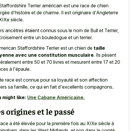
Staffordshire Terrier américain est une race de chien
rgée d'histoire et de charme. Il est originaire d'Angleterre
XIXe siècle.
rs ancêtres étaient connus sous le nom de Bull et Terrier,
croisement entre un bouledogue et un terrier.
merican Staffordshire Terrier est un chien de
taille
enne avec une constitution musculaire
. Ils pèsent
éralement entre 50 et 70 livres et mesurent entre 17 et 20
ces à l'épaule.
te race est connue pour sa loyauté et son affection
ers sa famille, ce qui en fait d'excellents compagnons.
 might like:
Une Cabane Américaine.
s origines et le passé
race a été élevée pour la première fois au XIXe siècle à
mingham, dans les West Midlands, et non dans le comté