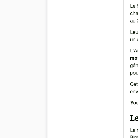
Le 
cha
au 
Leu
un 
L'A
moy
gén
pou
Cet
env
You
Le
La 
Bir