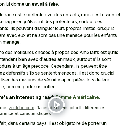
on lui donne un travail à faire.
te race est excellente avec les enfants, mais il est essentiel
se rappeler qu'ils sont des protecteurs, surtout des
ants. Ils peuvent distinguer leurs propres limites lorsqu'ils
ent avec eux et ne sont pas une menace pour les enfants
n ménage.
ne des meilleures choses à propos des AmStaffs est qu'ils
ntendent bien avec d'autres animaux, surtout s'ils sont
roduits à un âge précoce. Cependant, ils peuvent être
ez défensifs s'ils se sentent menacés, il est donc crucial
tiliser des mesures de sécurité appropriées lors de leur
tie, comme porter un collier.
e's an interesting read:
Femme Américaine.
rce:
youtube.com
,
Races de chiens pitbull: différences,
arence et caractéristiques
fait, dans certains pays, il est obligatoire de porter un