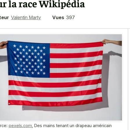
ur la race Wikipédia
teur
Valentin Marty
Vues
397
rce:
pexels.com
,
Des mains tenant un drapeau américain