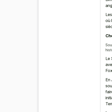
ang
Les
où 
sièc
Che
Sou
hist
Le 
ave
Fox
En 
sou
fai
ini
Ter