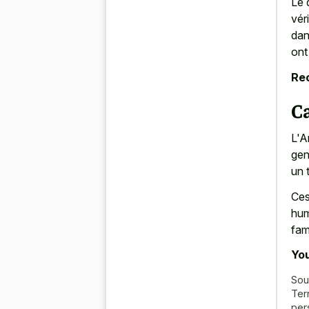
Le 
vér
dan
ont
Re
Ca
L'A
gen
un t
Ces
hum
fami
You
Sou
Terr
per